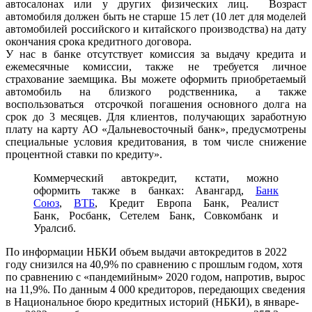
автосалонах или у других физических лиц. Возраст
автомобиля должен быть не старше 15 лет (10 лет для моделей
автомобилей российского и китайского производства) на дату
окончания срока кредитного договора.
У нас в банке отсутствует комиссия за выдачу кредита и
ежемесячные комиссии, также не требуется личное
страхование заемщика. Вы можете оформить приобретаемый
автомобиль на близкого родственника, а также
воспользоваться отсрочкой погашения основного долга на
срок до 3 месяцев. Для клиентов, получающих заработную
плату на карту АО «Дальневосточный банк», предусмотрены
специальные условия кредитования, в том числе снижение
процентной ставки по кредиту».
Коммерческий автокредит, кстати, можно
оформить также в банках: Авангард,
Банк
Союз
,
ВТБ
, Кредит Европа Банк, Реалист
Банк, Росбанк, Сетелем Банк, Совкомбанк и
Уралсиб.
По информации НБКИ объем выдачи автокредитов в 2022
году снизился на 40,9% по сравнению с прошлым годом, хотя
по сравнению с «пандемийным» 2020 годом, напротив, вырос
на 11,9%. По данным 4 000 кредиторов, передающих сведения
в Национальное бюро кредитных историй (НБКИ), в январе-