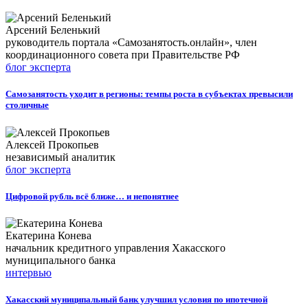
Арсений Беленький
руководитель портала «Самозанятость.онлайн», член
координационного совета при Правительстве РФ
блог эксперта
Самозанятость уходит в регионы: темпы роста в субъектах превысили
столичные
Алексей Прокопьев
независимый аналитик
блог эксперта
Цифровой рубль всё ближе… и непонятнее
Екатерина Конева
начальник кредитного управления Хакасского
муниципального банка
интервью
Хакасский муниципальный банк улучшил условия по ипотечной