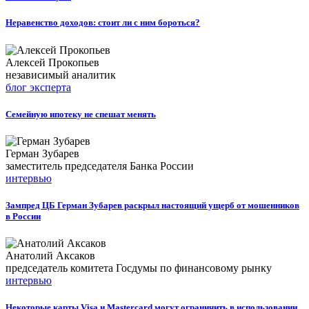
Неравенство доходов: стоит ли с ним бороться?
Алексей Прокопьев
независимый аналитик
блог эксперта
Семейную ипотеку не спешат менять
Герман Зубарев
заместитель председателя Банка России
интервью
Зампред ЦБ Герман Зубарев раскрыл настоящий ущерб от мошенников
в России
Анатолий Аксаков
председатель комитета Госдумы по финансовому рынку
интервью
Некоторые карты Visa и Mastercard могут ограничить в использовании