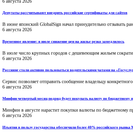
6 августа 2026
Депутаты рассчитывают внедрить российские сертификаты для сайтов
В июне японский GlobalSign начал принудительно отзывать р
6 августа 2026
Временное явление: в июле снижение цен на жилье резко замедлилось
В июле число крупных городов с дешевеющим жильем сократил
6 августа 2026
Россияне стали активно пользоваться водительскими чатами на «Госуслу
Сервис позволяет отправить сообщение владельцу конкретного
6 августа 2026
Минфин четвертый месяц подряд будет покупать валюту по бюджетному 
Минфин в августе нарастит покупки валюты по бюджетному п
6 августа 2026
Изъятия в пользу государства обеспечили более 40% российского рынка