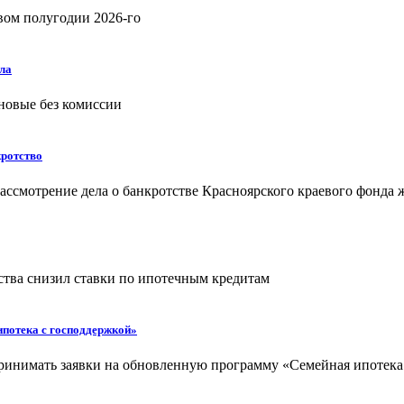
рвом полугодии 2026-го
ла
 новые без комиссии
кротство
рассмотрение дела о банкротстве Красноярского краевого фонд
ства снизил ставки по ипотечным кредитам
потека с господдержкой»
ринимать заявки на обновленную программу «Семейная ипотека