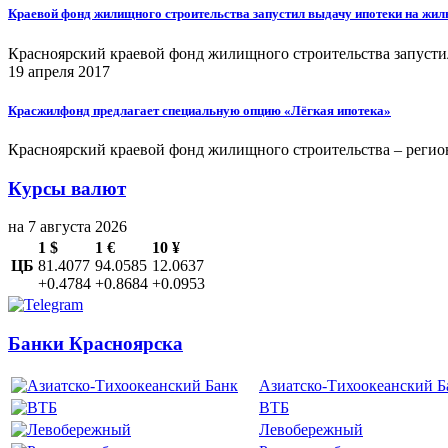
Краевой фонд жилищного строительства запустил выдачу ипотеки на жил
Красноярский краевой фонд жилищного строительства запуст
19 апреля 2017
Красжилфонд предлагает специальную опцию «Лёгкая ипотека»
Красноярский краевой фонд жилищного строительства – реги
Курсы валют
на 7 августа 2026
1 $
1 €
10 ¥
ЦБ
81.4077
94.0585
12.0637
+0.4784
+0.8684
+0.0953
Банки Красноярска
Азиатско-Тихоокеанский Б
ВТБ
Левобережный