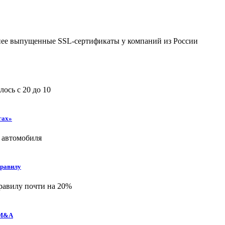
анее выпущенные SSL-сертификаты у компаний из России
ось с 20 до 10
гах»
 автомобиля
правилу
равилу почти на 20%
 M&A