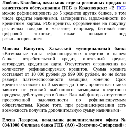
Любовь Колобова, начальник отдела розничных продаж и
клиентского обслуживания ПСБ в Красноярске:
«В
ПСБ
можно рефинансировать до 5 кредитов других банков, в том
числе кредиты наличными, автокредиты, задолженности по
кредитным картам. POS-кредиты, оформленные на покупку
различных товаров в магазине, например, бытовой или
цифровой техники, также попадают под
рефинансирование».
Максим Вашутин, Хакасский муниципальный
банк:
«Возможные типы рефинансируемых кредитов в нашем
банке: потребительский кредит, ипотечный кредит,
автокредит, кредитная карта. Отсутствуют ограничения по
количеству рефинансируемых кредитов. Сумма кредита
составляет от 10 000 рублей до 999 000 рублей, но не более
размера платежеспособности заемщика, конечно. Срок
кредита составляет от 3 месяцев до 5 лет, процентная ставка
зависит от условий выбранного заемщиком кредитного
продукта, действующего в банке. Важный фактор - отсутствие
просроченной задолженности по рефинансируемым
обязательствам. Кроме того, при рефинансировании есть
возможность получить дополнительную сумму наличными».
Елена Лазарева, начальник дополнительного офиса №
034/1008 Филиала банка ГПБ (АО) «Восточно-Сибирский»
: