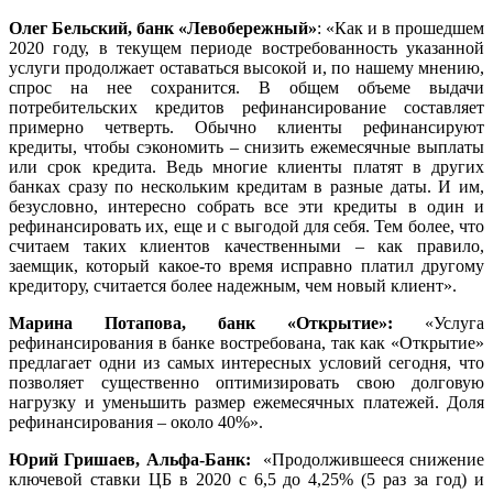
Олег Бельский, банк
«Левобережный»
: «Как и в прошедшем
2020 году, в текущем периоде востребованность указанной
услуги продолжает оставаться высокой и, по нашему мнению,
спрос на нее сохранится. В общем объеме выдачи
потребительских кредитов рефинансирование составляет
примерно четверть. Обычно клиенты рефинансируют
кредиты, чтобы сэкономить – снизить ежемесячные выплаты
или срок кредита. Ведь многие клиенты платят в других
банках сразу по нескольким кредитам в разные даты. И им,
безусловно, интересно собрать все эти кредиты в один и
рефинансировать их, еще и с выгодой для себя. Тем более, что
считаем таких клиентов качественными – как правило,
заемщик, который какое-то время исправно платил другому
кредитору, считается более надежным, чем новый клиент».
Марина Потапова,
банк «Открытие»:
«Услуга
рефинансирования в банке востребована, так как «Открытие»
предлагает одни из самых интересных условий сегодня, что
позволяет существенно оптимизировать свою долговую
нагрузку и уменьшить размер ежемесячных платежей. Доля
рефинансирования – около 40%».
Юрий Гришаев, Альфа-Банк:
«Продолжившееся снижение
ключевой ставки ЦБ в 2020 с 6,5 до 4,25% (5 раз за год) и