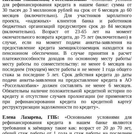
для рефинансирования кредита в нашем банке: сумма от
30 тысяч до 3 миллионов рублей на срок от 6 месяцев до 60
месяцев (включительно). Для участников зарплатного
проекта, «надежных» клиентов банка и работников
бюджетных организаций предусмотрен срок до 84 месяцев
(включительно). Возраст от 23-65 лет на момент
окончательного возврата кредита, до 75 лет (включительно) в
случае, если на момент подачи анкеты-заявления на
предоставление кредита заемщик/созаемщик находится на
пенсионном обеспечении. В случае принятия в расчет
платежеспособности доходов по основному месту работы/
месту работы по совместительству: не менее 6 месяцев на
последнем (текущем) месте работы и не менее 1 года общего
стажа за последние 5 лет. Срок действия кредита до даты
подачи анкеты-заявления на предоставление кредита в АО
«Россельхозбанк» должен составлять не менее 6 месяцев.
Обязательны наличие положительной кредитной истории по
кредиту и отсутствие случаев пролонгации (не применяется
при рефинансировании кредита по кредитной карте)/
реструктуризации задолженности по кредиту».
Елена Лазарева, ГПБ
:
«Основными условиями для
рефинансирования кредита в нашем банке являются
требования к заёмщику такие как: возраст от 20 до 70 лет,
общий стаж работы от 1 года и стаж работы на последнем