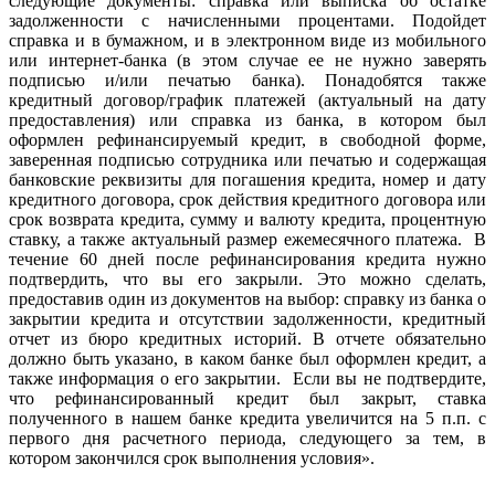
следующие документы: справка или выписка об остатке
задолженности с начисленными процентами. Подойдет
справка и в бумажном, и в электронном виде из мобильного
или интернет-банка (в этом случае ее не нужно заверять
подписью и/или печатью банка). Понадобятся также
кредитный договор/график платежей (актуальный на дату
предоставления) или справка из банка, в котором был
оформлен рефинансируемый кредит, в свободной форме,
заверенная подписью сотрудника или печатью и содержащая
банковские реквизиты для погашения кредита, номер и дату
кредитного договора, срок действия кредитного договора или
срок возврата кредита, сумму и валюту кредита, процентную
ставку, а также актуальный размер ежемесячного платежа. В
течение 60 дней после рефинансирования кредита нужно
подтвердить, что вы его закрыли. Это можно сделать,
предоставив один из документов на выбор: справку из банка о
закрытии кредита и отсутствии задолженности, кредитный
отчет из бюро кредитных историй. В отчете обязательно
должно быть указано, в каком банке был оформлен кредит, а
также информация о его закрытии. Если вы не подтвердите,
что рефинансированный кредит был закрыт, ставка
полученного в нашем банке кредита увеличится на 5 п.п. с
первого дня расчетного периода, следующего за тем, в
котором закончился срок выполнения условия».