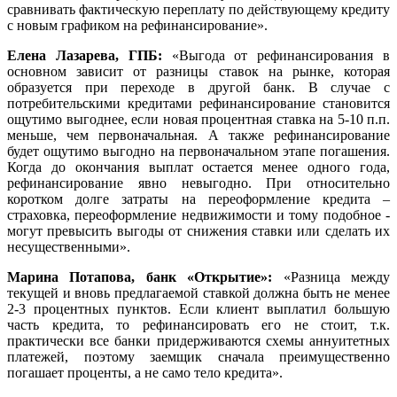
сравнивать фактическую переплату по действующему кредиту
с новым графиком на рефинансирование».
Елена Лазарева, ГПБ
:
«Выгода от рефинансирования в
основном зависит от разницы ставок на рынке, которая
образуется при переходе в другой банк. В случае с
потребительскими кредитами рефинансирование становится
ощутимо выгоднее, если новая процентная ставка на 5-10 п.п.
меньше, чем первоначальная. А также рефинансирование
будет ощутимо выгодно на первоначальном этапе погашения.
Когда до окончания выплат остается менее одного года,
рефинансирование явно невыгодно. При относительно
коротком долге затраты на переоформление кредита –
страховка, переоформление недвижимости и тому подобное -
могут превысить выгоды от снижения ставки или сделать их
несущественными».
Марина Потапова, банк
«Открытие»:
«Разница между
текущей и вновь предлагаемой ставкой должна быть не менее
2-3 процентных пунктов. Если клиент выплатил большую
часть кредита, то рефинансировать его не стоит, т.к.
практически все банки придерживаются схемы аннуитетных
платежей, поэтому заемщик сначала преимущественно
погашает проценты, а не само тело кредита».