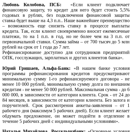
Любовь Колобова, ПСБ:
«Если клиент подключает
финансовую защиту, то кредит для него будет стоить 5,5%
годовых в рублях, без подключения финансовой защиты
ставка будет выше на 4,3 п.п.. Наше важнейшее преимущество
– возможность еще снизить ставку в процессе выплаты
кредита. Так, если клиент своевременно вносит ежемесячные
платежи, то на 1 п.п. в год, но не более чем на 3 п.п. от
первоначальной ставки. Сумма займа – от 700 тысяч до 5 млн
рублей на срок от 1 года до 7 лет.
Рефинансирование доступно для сотрудников предприятий
ОПК, госслужащих, зарплатных и других клиентов банка».
Юрий Гришаев, Альфа-Банк
:
«В нашем банке условия
программы рефинансирования кредитов предусматривают
минимальную сумму 1-го рефинансируемого договора - не
менее 10 000 рублей, минимальную сумму долга по внешним
кредитам - не менее 50 000 рублей. Максимальная сумма - до 6
000 000, в зависимости от категории клиента. Срок - от 24 до
84 месяцев, в зависимости от категории клиента. Без залога и
поручителей. Срок рассмотрения анкеты-заявления – от 1
рабочего дня (максимум 5 рабочих дней). Если клиент желает
обдумать предложение, он может подойти в отделение в
течение 5 рабочих дней с индивидуальными условиями».
Наталья Михайлова, Россельхозбанк
:
«Основные условия