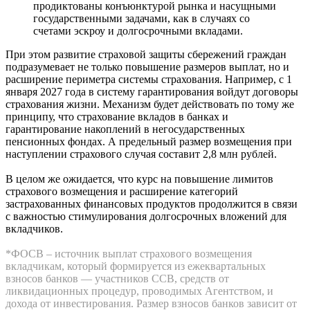
продиктованы конъюнктурой рынка и насущными
государственными задачами, как в случаях со
счетами эскроу и долгосрочными вкладами.
При этом развитие страховой защиты сбережений граждан
подразумевает не только повышение размеров выплат, но и
расширение периметра системы страхования. Например, с 1
января 2027 года в систему гарантирования войдут договоры
страхования жизни. Механизм будет действовать по тому же
принципу, что страхование вкладов в банках и
гарантирование накоплений в негосударственных
пенсионных фондах. А предельный размер возмещения при
наступлении страхового случая составит 2,8 млн рублей.
В целом же ожидается, что курс на повышение лимитов
страхового возмещения и расширение категорий
застрахованных финансовых продуктов продолжится в связи
с важностью стимулирования долгосрочных вложений для
вкладчиков.
*ФОСВ – источник выплат страхового возмещения
вкладчикам, который формируется из ежеквартальных
взносов банков — участников ССВ, средств от
ликвидационных процедур, проводимых Агентством, и
дохода от инвестирования. Размер взносов банков зависит от