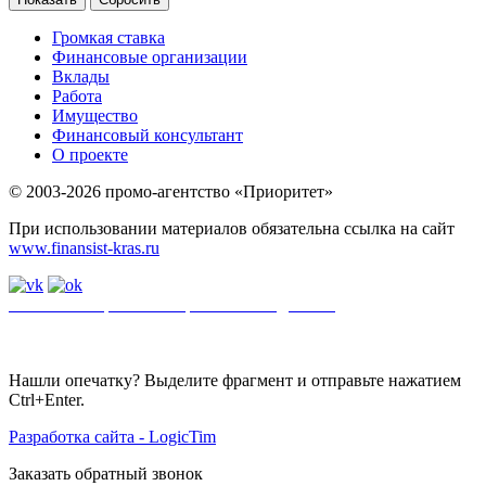
Громкая ставка
Финансовые организации
Вклады
Работа
Имущество
Финансовый консультант
О проекте
© 2003-2026 промо-агентство «Приоритет»
При использовании материалов обязательна ссылка на сайт
www.finansist-kras.ru
Политика обработки персональных данных
.
Сайт
использует
файлы cookie. Если вы не хотите использовать файлы cookie,
отключите их в настройках браузера.
Нашли опечатку? Выделите фрагмент и отправьте нажатием
Ctrl+Enter.
Разработка сайта - LogicTim
Заказать обратный звонок