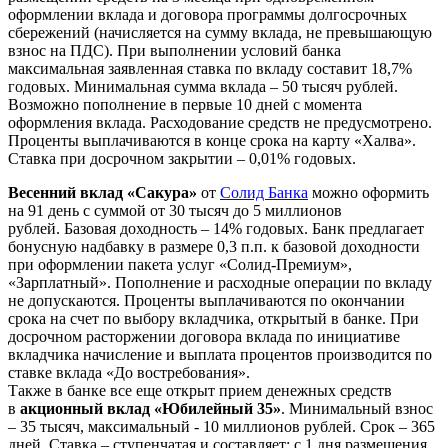
оформлении вклада и договора программы долгосрочных
сбережений (начисляется на сумму вклада, не превышающую
взнос на ПДС). При выполнении условий банка
максимальная заявленная ставка по вкладу составит 18,7%
годовых. Минимальная сумма вклада – 50 тысяч рублей.
Возможно пополнение в первые 10 дней с момента
оформления вклада. Расходование средств не предусмотрено.
Проценты выплачиваются в конце срока на карту «Халва».
Ставка при досрочном закрытии – 0,01% годовых.
Весенний вклад «Сакура»
от
Солид Банка
можно оформить
на 91 день с суммой от 30 тысяч до 5 миллионов
рублей. Базовая доходность – 14% годовых. Банк предлагает
бонусную надбавку в размере 0,3 п.п. к базовой доходности
при оформлении пакета услуг «Солид-Премиум»,
«Зарплатный». Пополнение и расходные операции по вкладу
не допускаются. Проценты выплачиваются по окончании
срока на счет по выбору вкладчика, открытый в банке. При
досрочном расторжении договора вклада по инициативе
вкладчика начисление и выплата процентов производится по
ставке вклада «До востребования».
Также в банке все еще открыт прием денежных средств
в
акционный вклад «Юбилейный 35»
. Минимальный взнос
– 35 тысяч, максимальный - 10 миллионов рублей. Срок – 365
дней. Ставка – ступенчатая и составляет: с 1 дня размещения