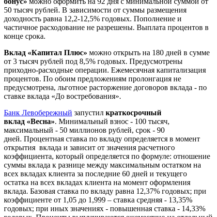
бонус»
можно оформить на 92 дня с минимальной суммой от
50 тысяч рублей. В зависимости от суммы размещения
доходность равна 12,2-12,5% годовых. Пополнение и
частичное расходование не разрешены. Выплата процентов в
конце срока.
Вклад «Капитал Плюс»
можно открыть на 180 дней в сумме
от 3 тысяч рублей под 8,5% годовых. Предусмотрены
приходно-расходные операции. Ежемесячная капитализация
процентов. По обоим предложениям пролонгация не
предусмотрена, льготное расторжение договоров вклада - по
ставке вклада «До востребования».
Банк Левобережный
запустил
краткосрочный
вклад «Весна»
. Минимальный взнос - 100 тысяч,
максимальный - 50 миллионов рублей, срок - 90
дней. Процентная ставка по вкладу определяется в момент
открытия вклада и зависит от значения расчетного
коэффициента, который определяется по формуле: отношение
суммы вклада к разнице между максимальным остатком на
всех вкладах клиента за последние 60 дней и текущего
остатка на всех вкладах клиента на момент оформления
вклада. Базовая ставка по вкладу равна 12,37% годовых; при
коэффициенте от 1,05 до 1,999 – ставка средняя - 13,35%
годовых; при иных значениях - повышенная ставка - 14,33%