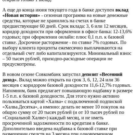
А еще до конца июня текущего года в банке доступен
вклад
«Новая история»
- сезонная программа на новые денежные
средства, которые не хранились на счетах в банке
предшествующие 60 дней. Срок вклада: 3, 6 или 12 месяцев,
коридор доходности при оформлении в офисе банка: 12-13,6%
годовых; при оформлении онлайн: плюс 0,1 п.п. к базовой
ставке. Досрочное расторжение - по ставке 7% годовых. По
выбору клиента проценты ежемесячно выплачиваются на
отдельный счет либо капитализируются. Минимальный взнос
– 50 тысяч рублей, приходно-расходные операции не
предусмотрены.
В новом сезоне Совкомбанк запустил
депозит «Весенний
доход»
. Вклад можно открыть на срок 3, 6, 12, 24 или 36
месяцев с коридором базовой доходности 11,6-12,7% годовых.
Напомним, банк предлагает повышающую надбавку в размере
1-5 п.п. к базовой доходности. Для этого нужно активно
пользоваться картой «Халва» с подключенной подпиской
«Халва.Десятка», а именно: делать не менее 10 покупок на
общую сумму от 20 тысяч рублей (и от 10 тысяч рублей по
«Социальной Халве») каждый месяц, и не иметь
просроченной задолженности по кредитам в банке.
Дополнительно введена надбавка к базовой ставке при
размещении средств на 3 месяца при одновременном