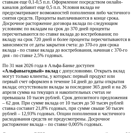
ставкам еще 0,1-0,5 п.п. Оформление посредством онлайн-
каналов добавит еще 0,5 п.п. Условия вклада не
предусматривают возможностей пополнения либо частичного
снятия средств. Проценты выплачиваются в конце срока.
Досрочное расторжение договора вклада по следующим
условиям: по вкладам на срок до 370 дней проценты
пересчитываются по ставке вклада до востребования; по
вкладу на срок 720 дней и более проценты пересчитываются в
зависимости от даты закрытия счета: до 370-го дня срока
вклада - по ставке вклада до востребования, начиная с 370-го
дня - по ставке 2,5% годовых.
По 31 мая 2026 года в Альфа-Банке доступен
«Альфавыгодный» вклад
с допусловиями. Открыть вклад
могут только клиенты, у которых: первый продукт или
первый счет оформлен в течение 14 дней до даты открытия
вклада; отсутствовали вклады за последние 365 дней и на 26
апреля сумма на текущих и накопительных счетах не
превышала 10 тысяч рублей. Срок депозитного предложения
– 62 дня. При сумме вклада от 10 тысяч до 50 тысяч рублей
ставка составит 21,8% годовых, при сумме свыше 50 тысяч
рублей – 12,93% годовых. Опции пополнения и частичного
расходования средств не предусмотрены. Досрочное
расторжение вклада – по ставке 0,005% годовых.