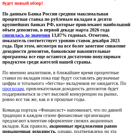
будет новый обзор!
По данным Банка России средняя максимальная
процентная ставка по рублевым вкладам в десяти
крупнейших банках РФ, которые привлекают наибольший
объем депозитов, в первой декаде марта 2026 года
снизилась до значения
13,87% годовых. Отметим,
показатель соответствует уровню ставок декабря 2023
года. При этом, несмотря на все более заметное снижение
доходности депозитов, банковские накопительные
программы все еще остаются достаточно популярным
продуктом среди жителей нашей страны.
По мнению аналитиков, в ближайшее время процентные
ставки по вкладам пока еще будут составлять двузначные
цифры и тотального «бегства» вкладчиков не ожидается. По
прогнозам
, привлекательная доходность депозитов будет
поддерживаться за счет высокой конкуренции на рынке,
ровно все так же, как и в прошлые годы.
Команда портала «Финансист» напоминает, что по давней
традиции в каждом сезоне финансовые организации
предлагают клиентам оформление свежих акционных
вкладов. Как правило,
акционные предложения равно
повышенная доходность
, однако, подтверждена ли эта