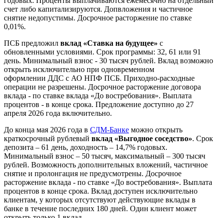
годовых. Проценты выплачиваются ежемесячно на отдельный
счет либо капитализируются. Допвложения и частичное
снятие недопустимы. Досрочное расторжение по ставке
0,01%.
ПСБ предложил
вклад «Ставка на будущее»
с
обновленными условиями. Срок программы: 32, 61 или 91
день. Минимальный взнос - 30 тысяч рублей. Вклад возможно
открыть исключительно при одновременном
оформлении ДДС с АО НПФ ПСБ. Приходно-расходные
операции не разрешены. Досрочное расторжение договора
вклада - по ставке вклада «До востребования». Выплата
процентов - в конце срока. Предложение доступно до 27
апреля 2026 года включительно.
До конца мая 2026 года в
СДМ-Банке
можно открыть
краткосрочный рублевый
вклад «Выгодное соседство»
. Срок
депозита – 61 день, доходность – 14,7% годовых.
Минимальный взнос – 50 тысяч, максимальный – 300 тысяч
рублей. Возможность дополнительных вложений, частичное
снятие и пролонгация не предусмотрены. Досрочное
расторжение вклада - по ставке «До востребования». Выплата
процентов в конце срока. Вклад доступен исключительно
клиентам, у которых отсутствуют действующие вклады в
банке в течение последних 180 дней. Один клиент может
открыть только 1 вклад.