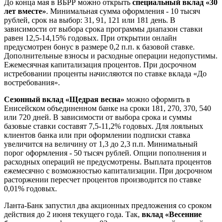
До конца мая в ВБРР можно открыть
специальный вклад «30
лет вместе»
. Минимальная сумма оформления - 10 тысяч
рублей, срок на выбор: 31, 91, 121 или 181 день. В
зависимости от выбора срока программы диапазон ставки
равен 12,5-14,15% годовых. При открытии онлайн
предусмотрен бонус в размере 0,2 п.п. к базовой ставке.
Дополнительные взносы и расходные операции недопустимы.
Ежемесячная капитализация процентов. При досрочном
истребовании проценты начисляются по ставке вклада «До
востребования».
Сезонный вклад «Щедрая весна»
можно оформить в
Енисейском объединенном банке на сроки 181, 270, 370, 540
или 720 дней. В зависимости от выбора срока и суммы
базовые ставки составят 7,5-11,2% годовых. Для лояльных
клиентов банка или при оформлении подписки ставка
увеличится на величину от 1,3 до 2,3 п.п. Минимальный
порог оформления - 50 тысяч рублей. Опции пополнения и
расходных операций не предусмотрены. Выплата процентов
ежемесячно с возможностью капитализации. При досрочном
расторжении пересчет процентов производится по ставке
0,01% годовых.
Ланта-Банк запустил два акционных предложения со сроком
действия до 2 июня текущего года. Так,
вклад «Весенние